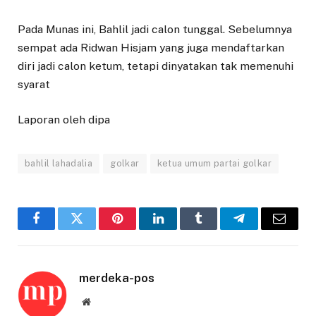
Pada Munas ini, Bahlil jadi calon tunggal. Sebelumnya
sempat ada Ridwan Hisjam yang juga mendaftarkan
diri jadi calon ketum, tetapi dinyatakan tak memenuhi
syarat
Laporan oleh dipa
bahlil lahadalia
golkar
ketua umum partai golkar
Facebook
Twitter
Pinterest
LinkedIn
Tumblr
Telegram
Email
merdeka-pos
Website