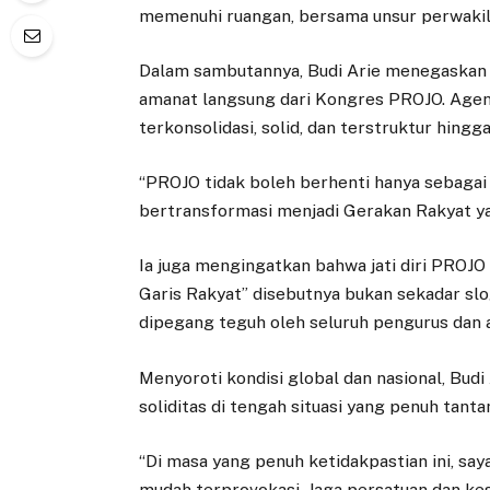
memenuhi ruangan, bersama unsur perwakila
Dalam sambutannya, Budi Arie menegaska
amanat langsung dari Kongres PROJO. Agend
terkonsolidasi, solid, dan terstruktur hingg
“PROJO tidak boleh berhenti hanya sebagai 
bertransformasi menjadi Gerakan Rakyat yan
Ia juga mengingatkan bahwa jati diri PROJO 
Garis Rakyat” disebutnya bukan sekadar slo
dipegang teguh oleh seluruh pengurus dan 
Menyoroti kondisi global dan nasional, Bu
soliditas di tengah situasi yang penuh tanta
“Di masa yang penuh ketidakpastian ini, sa
mudah terprovokasi. Jaga persatuan dan kes