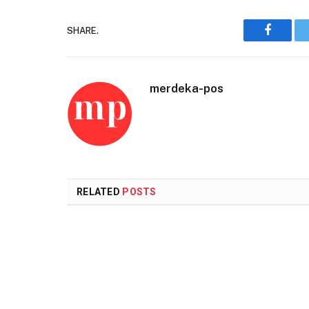
SHARE.
Faceboo
merdeka-pos
RELATED
POSTS