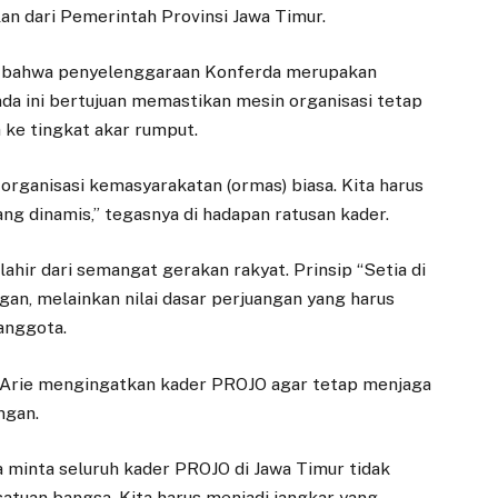
n dari Pemerintah Provinsi Jawa Timur.
n bahwa penyelenggaraan Konferda merupakan
a ini bertujuan memastikan mesin organisasi tetap
a ke tingkat akar rumput.
organisasi kemasyarakatan (ormas) biasa. Kita harus
g dinamis,” tegasnya di hadapan ratusan kader.
lahir dari semangat gerakan rakyat. Prinsip “Setia di
gan, melainkan nilai dasar perjuangan yang harus
anggota.
di Arie mengingatkan kader PROJO agar tetap menjaga
ngan.
ya minta seluruh kader PROJO di Jawa Timur tidak
atuan bangsa. Kita harus menjadi jangkar yang