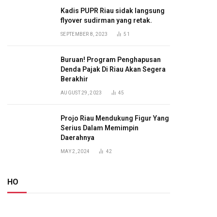
Kadis PUPR Riau sidak langsung
flyover sudirman yang retak.
SEPTEMBER 8, 2023
51
Buruan! Program Penghapusan
Denda Pajak Di Riau Akan Segera
Berakhir
AUGUST 29, 2023
45
Projo Riau Mendukung Figur Yang
Serius Dalam Memimpin
Daerahnya
MAY 2, 2024
42
HO