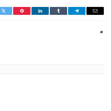
k
Twitter
Pinterest
LinkedIn
Tumblr
Telegram
Email
Websi