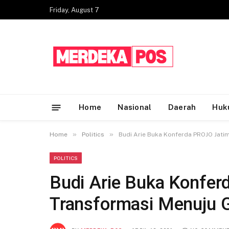
Friday, August 7
Home
Nasional
Daerah
Huk
»
»
Home
Politics
Budi Arie Buka Konferda PROJO Jati
POLITICS
Budi Arie Buka Konfe
Transformasi Menuju 