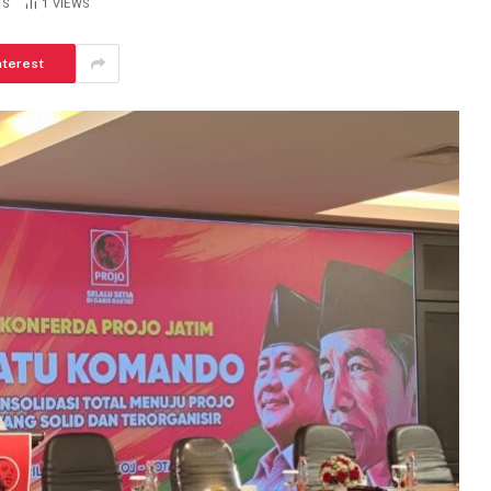
TS
1
VIEWS
nterest