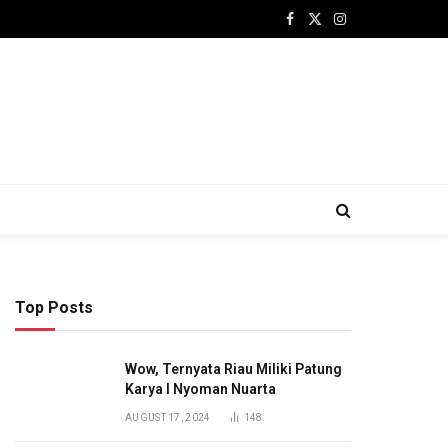
Facebook
X
Instagram
(Twitter)
Top Posts
Wow, Ternyata Riau Miliki Patung
Karya I Nyoman Nuarta
AUGUST 17, 2024
148