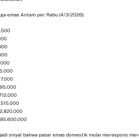
arga emas Antam per Rabu (4/3/2026):
2.500
000
000
000
.000
45.000
37.000
395.000
712.000
.515.000
92.820.000
985.600.000
jadi sinyal bahwa pasar emas domestik mulai merespons me