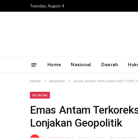
Tuesday, August 4
Home
Nasional
Daerah
Huk
»
»
Home
Ekonomi
Emas Antam Terkoreksi Rp77.000, I
EKONOMI
Emas Antam Terkoreksi
Lonjakan Geopolitik