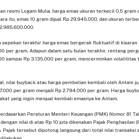
n resmi Logam Mulia, harga emas ukuran terkecil 0,5 gram 
ra itu, emas 10 gram dijual Rp 29.945.000, dan ukuran terbe
 2.985.600.000.
m sepekan terakhir harga emas bergerak fluktuatif di kisaran
00 per gram. Adapun dalam satu bulan terakhir, rentang perg
00 sampai Rp 3.135.000 per gram, mencerminkan volatilitas t
al, nilai buyback atau harga pembelian kembali oleh Antam ju
07.000 per gram menjadi Rp 2.794.000 per gram. Harga buy
akat yang ingin menjual kembali emasnya ke Antam.
berdasarkan Peraturan Menteri Keuangan (PMK) Nomor 81 Ta
dengan nilai di atas Rp 10 juta dikenakan Pajak Penghasilan (
. Pajak tersebut dipotong langsung dari total nilai transaksi 
dilakukan.