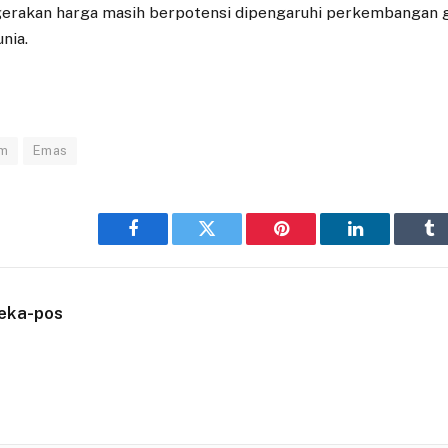
gerakan harga masih berpotensi dipengaruhi perkembangan g
nia.
am
Emas
Facebook
Twitter
Pinterest
LinkedIn
Tu
eka-pos