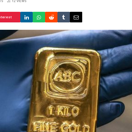
TS
12
VIEWS
nterest