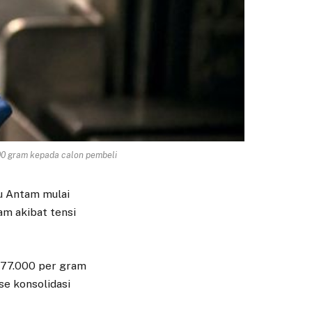
0 gram kepada calon pembeli
 Antam mulai
m akibat tensi
 77.000 per gram
se konsolidasi