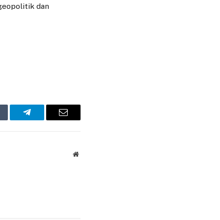
eopolitik dan
mblr
Telegram
Email
Website