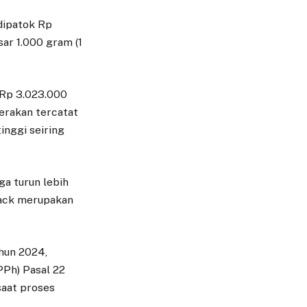
dipatok Rp
sar 1.000 gram (1
 Rp 3.023.000
erakan tercatat
inggi seiring
ga turun lebih
back merupakan
hun 2024,
PPh) Pasal 22
saat proses