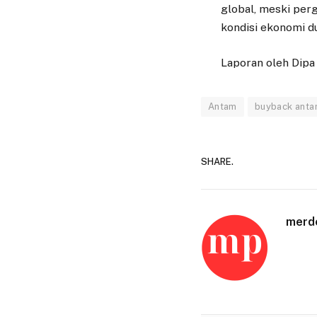
global, meski per
kondisi ekonomi du
Laporan oleh Dipa
Antam
buyback ant
SHARE.
merd