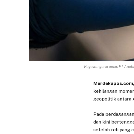
Pegawai gerai emas PT Anek
Merdekapos.com, 
kehilangan momen
geopolitik antara
Pada perdagangan 
dan kini bertengge
setelah reli yang 