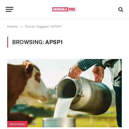
»
Home
Posts Tagged "APSPI"
BROWSING:
APSPI
NASIONAL