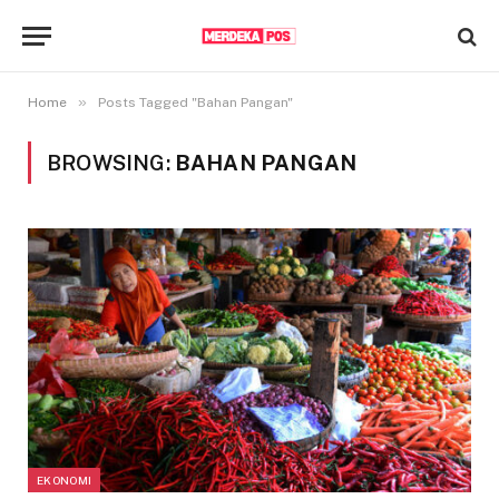
»
Home
Posts Tagged "Bahan Pangan"
BROWSING:
BAHAN PANGAN
EKONOMI