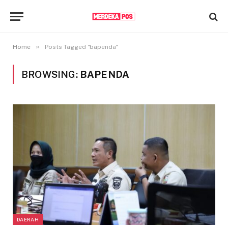
»
Home
Posts Tagged "bapenda"
BROWSING:
BAPENDA
DAERAH