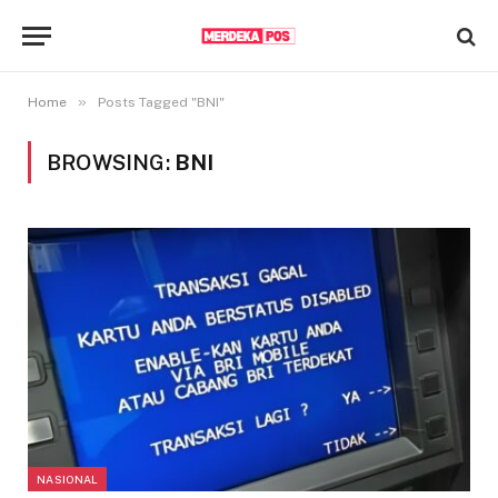
»
Home
Posts Tagged "BNI"
BROWSING:
BNI
NASIONAL