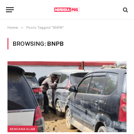
»
Home
Posts Tagged "BNPB"
BROWSING:
BNPB
BENCANA ALAM