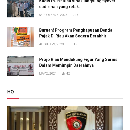
Kadis PUPR Riau sidak langsung flyover
sudirman yang retak.
SEPTEMBER 8, 2023
51
Buruan! Program Penghapusan Denda
Pajak Di Riau Akan Segera Berakhir
AUGUST 29, 2023
45
Projo Riau Mendukung Figur Yang Serius
Dalam Memimpin Daerahnya
MAY 2, 2024
42
HO