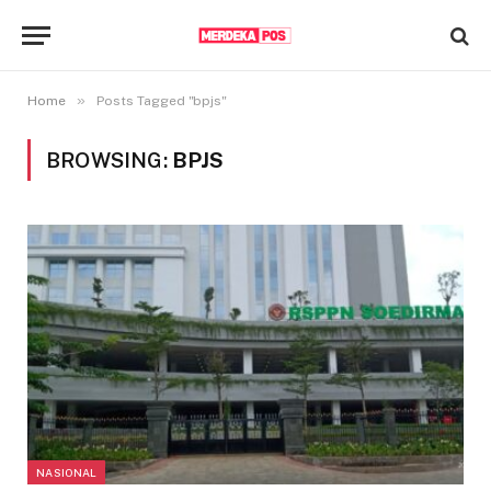
»
Home
Posts Tagged "bpjs"
BROWSING:
BPJS
NASIONAL