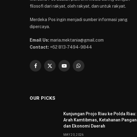
filosofi dari rakyat, oleh rakyat, dan untuk rakyat.
Merdeka Pos ingin menjadi sumber informasi yang
dipercaya.
Email Us:
maria.mektania@gmail.com
Contact:
+62 813-7494-9844
Facebook
X
YouTube
WhatsApp
(Twitter)
OUR PICKS
Kunjungan Projo Riau ke Polda Riau:
Arah Kamtibmas, Ketahanan Pangan
dan Ekonomi Daerah
MAY 20, 2026