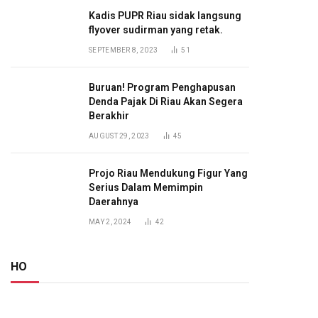
Kadis PUPR Riau sidak langsung
flyover sudirman yang retak.
SEPTEMBER 8, 2023
51
Buruan! Program Penghapusan
Denda Pajak Di Riau Akan Segera
Berakhir
AUGUST 29, 2023
45
Projo Riau Mendukung Figur Yang
Serius Dalam Memimpin
Daerahnya
MAY 2, 2024
42
HO