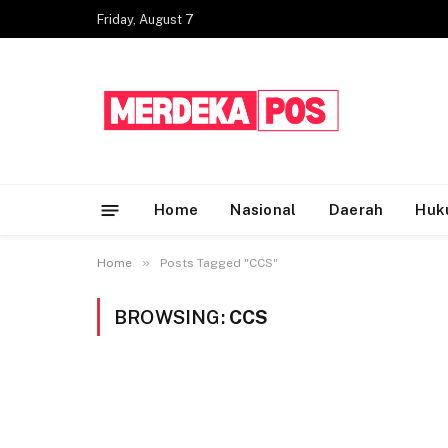
Friday, August 7
Home
Nasional
Daerah
Huk
»
Home
Posts Tagged "CCS"
BROWSING:
CCS