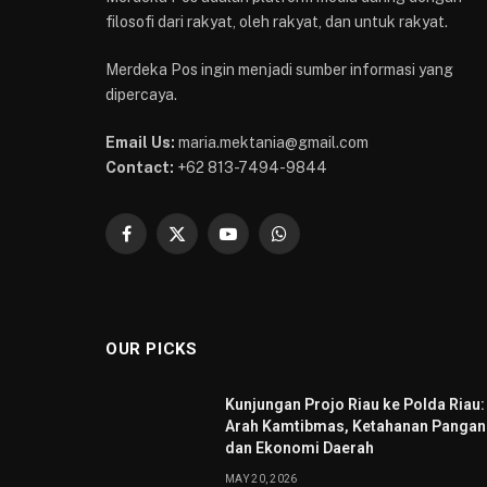
filosofi dari rakyat, oleh rakyat, dan untuk rakyat.
Merdeka Pos ingin menjadi sumber informasi yang
dipercaya.
Email Us:
maria.mektania@gmail.com
Contact:
+62 813-7494-9844
Facebook
X
YouTube
WhatsApp
(Twitter)
OUR PICKS
Kunjungan Projo Riau ke Polda Riau:
Arah Kamtibmas, Ketahanan Pangan
dan Ekonomi Daerah
MAY 20, 2026