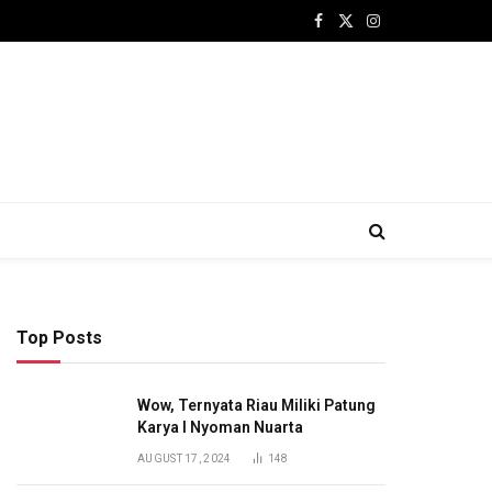
Facebook
X
Instagram
(Twitter)
Top Posts
Wow, Ternyata Riau Miliki Patung
Karya I Nyoman Nuarta
AUGUST 17, 2024
148