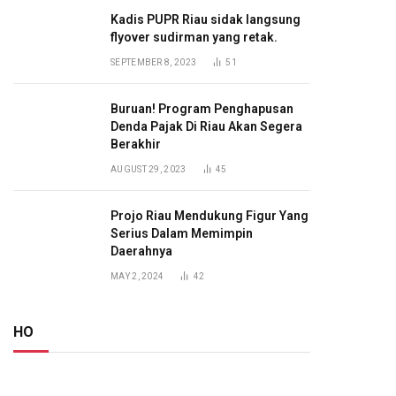
Kadis PUPR Riau sidak langsung
flyover sudirman yang retak.
SEPTEMBER 8, 2023
51
Buruan! Program Penghapusan
Denda Pajak Di Riau Akan Segera
Berakhir
AUGUST 29, 2023
45
Projo Riau Mendukung Figur Yang
Serius Dalam Memimpin
Daerahnya
MAY 2, 2024
42
HO