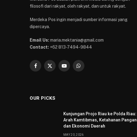
filosofi dari rakyat, oleh rakyat, dan untuk rakyat.
Merdeka Pos ingin menjadi sumber informasi yang
dipercaya.
Email Us:
maria.mektania@gmail.com
Contact:
+62 813-7494-9844
Facebook
X
YouTube
WhatsApp
(Twitter)
OUR PICKS
Kunjungan Projo Riau ke Polda Riau:
Arah Kamtibmas, Ketahanan Pangan
dan Ekonomi Daerah
MAY 20, 2026