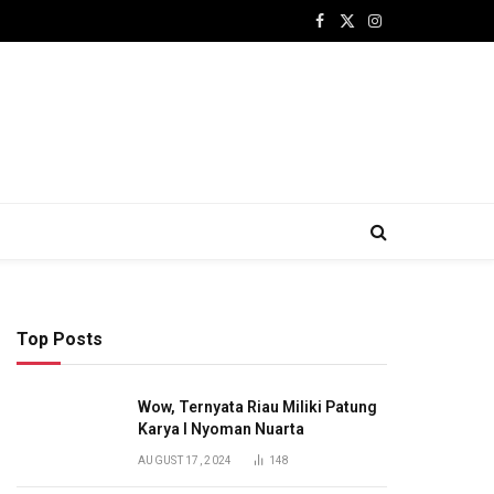
Facebook
X
Instagram
(Twitter)
Top Posts
Wow, Ternyata Riau Miliki Patung
Karya I Nyoman Nuarta
AUGUST 17, 2024
148