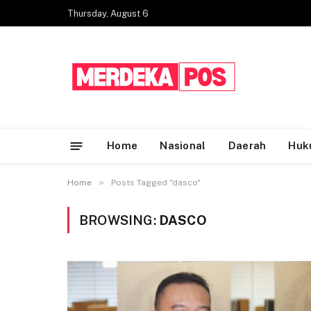
Thursday, August 6
Home
Nasional
Daerah
Huk
»
Home
Posts Tagged "dasco"
BROWSING:
DASCO