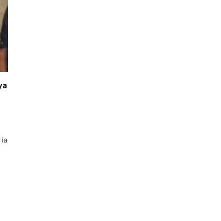
ya
 ia