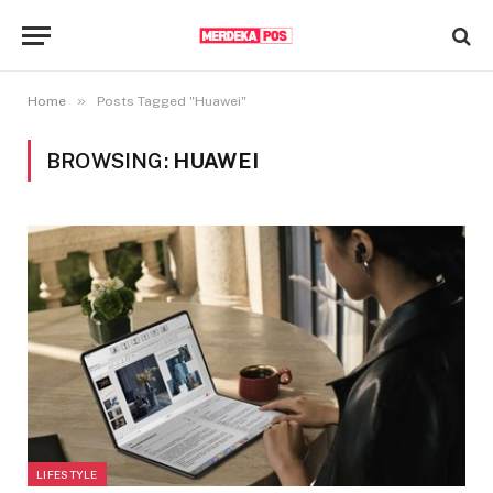
»
Home
Posts Tagged "Huawei"
BROWSING:
HUAWEI
LIFESTYLE