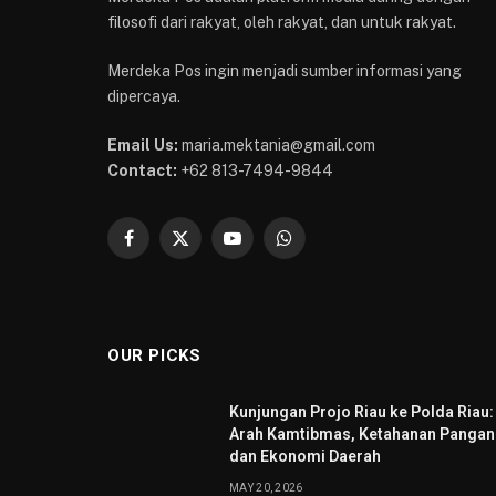
filosofi dari rakyat, oleh rakyat, dan untuk rakyat.
Merdeka Pos ingin menjadi sumber informasi yang
dipercaya.
Email Us:
maria.mektania@gmail.com
Contact:
+62 813-7494-9844
Facebook
X
YouTube
WhatsApp
(Twitter)
OUR PICKS
Kunjungan Projo Riau ke Polda Riau:
Arah Kamtibmas, Ketahanan Pangan
dan Ekonomi Daerah
MAY 20, 2026