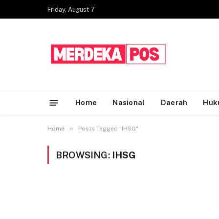
Friday, August 7
Home
Nasional
Daerah
Huk
»
Home
Posts Tagged "IHSG"
BROWSING:
IHSG