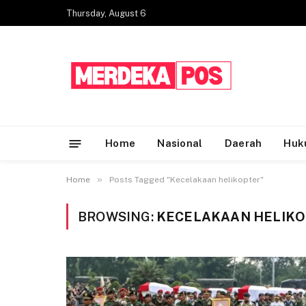
Thursday, August 6
Home
Nasional
Daerah
Huk
»
Home
Posts Tagged "Kecelakaan helikopter"
BROWSING:
KECELAKAAN HELIK