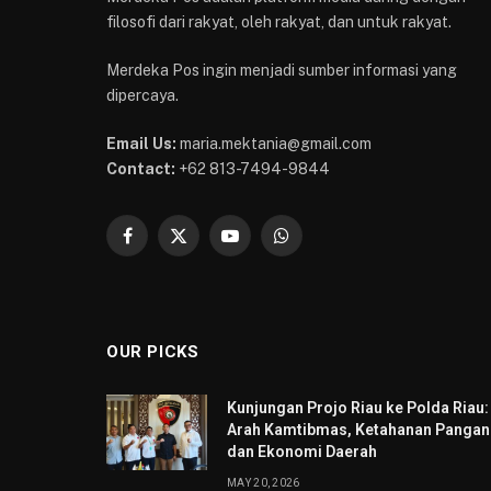
filosofi dari rakyat, oleh rakyat, dan untuk rakyat.
Merdeka Pos ingin menjadi sumber informasi yang
dipercaya.
Email Us:
maria.mektania@gmail.com
Contact:
+62 813-7494-9844
Facebook
X
YouTube
WhatsApp
(Twitter)
OUR PICKS
Kunjungan Projo Riau ke Polda Riau:
Arah Kamtibmas, Ketahanan Pangan
dan Ekonomi Daerah
MAY 20, 2026