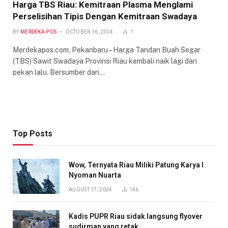
Harga TBS Riau: Kemitraan Plasma Menglami
Perselisihan Tipis Dengan Kemitraan Swadaya
BY
MERDEKA-POS
OCTOBER 16, 2024
1
Merdekapos.com, Pekanbaru – Harga Tandan Buah Segar
(TBS) Sawit Swadaya Provinsi Riau kembali naik lagi dari
pekan lalu. Bersumber dari…
Top Posts
Wow, Ternyata Riau Miliki Patung Karya I
Nyoman Nuarta
AUGUST 17, 2024
146
Kadis PUPR Riau sidak langsung flyover
sudirman yang retak.