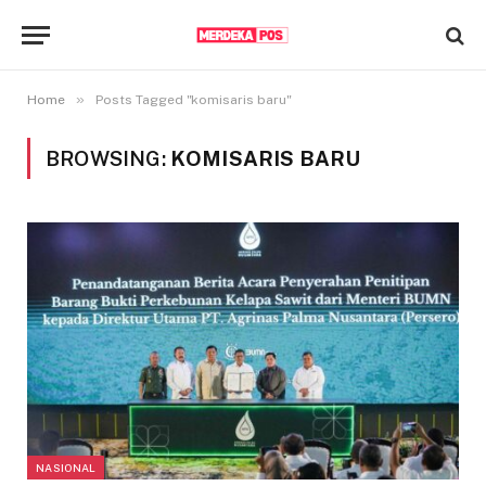
»
Home
Posts Tagged "komisaris baru"
BROWSING:
KOMISARIS BARU
NASIONAL