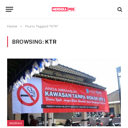
»
Home
Posts Tagged "KTR"
BROWSING:
KTR
DAERAH