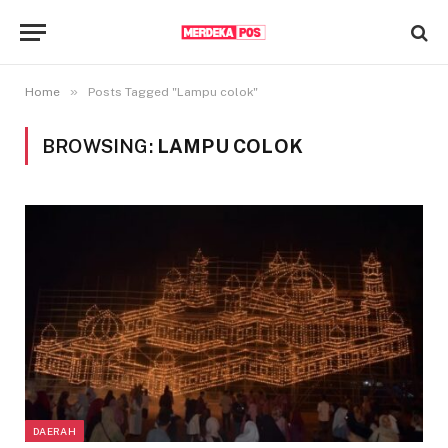
»
Home
Posts Tagged "Lampu colok"
BROWSING:
LAMPU COLOK
DAERAH