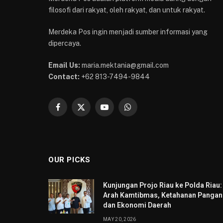
filosofi dari rakyat, oleh rakyat, dan untuk rakyat.
Merdeka Pos ingin menjadi sumber informasi yang
dipercaya.
Email Us:
maria.mektania@gmail.com
Contact:
+62 813-7494-9844
Facebook
X
YouTube
WhatsApp
(Twitter)
OUR PICKS
Kunjungan Projo Riau ke Polda Riau:
Arah Kamtibmas, Ketahanan Pangan
dan Ekonomi Daerah
MAY 20, 2026