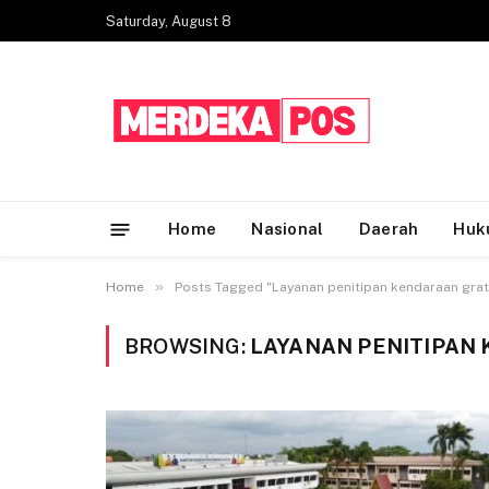
Saturday, August 8
Home
Nasional
Daerah
Huk
»
Home
Posts Tagged "Layanan penitipan kendaraan grat
BROWSING:
LAYANAN PENITIPAN