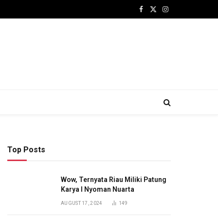
Facebook
X
Instagram
(Twitter)
Top Posts
Wow, Ternyata Riau Miliki Patung
Karya I Nyoman Nuarta
AUGUST 17, 2024
149