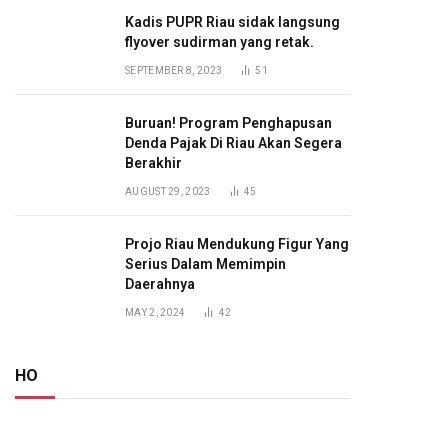
Kadis PUPR Riau sidak langsung
flyover sudirman yang retak.
SEPTEMBER 8, 2023
51
Buruan! Program Penghapusan
Denda Pajak Di Riau Akan Segera
Berakhir
AUGUST 29, 2023
45
Projo Riau Mendukung Figur Yang
Serius Dalam Memimpin
Daerahnya
MAY 2, 2024
42
HO