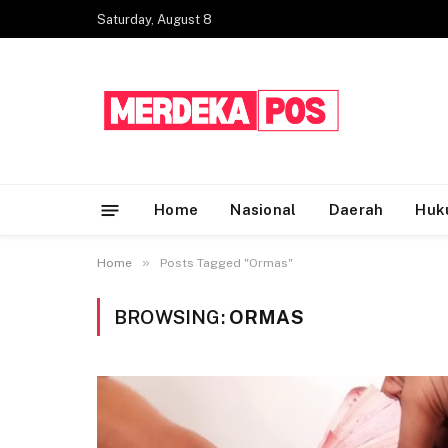
Saturday, August 8
Home
Nasional
Daerah
Huk
»
Home
Posts Tagged "Ormas"
BROWSING:
ORMAS