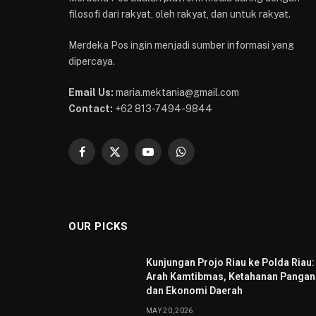
filosofi dari rakyat, oleh rakyat, dan untuk rakyat.
Merdeka Pos ingin menjadi sumber informasi yang
dipercaya.
Email Us:
maria.mektania@gmail.com
Contact:
+62 813-7494-9844
Facebook
X
YouTube
WhatsApp
(Twitter)
OUR PICKS
Kunjungan Projo Riau ke Polda Riau:
Arah Kamtibmas, Ketahanan Pangan
dan Ekonomi Daerah
MAY 20, 2026