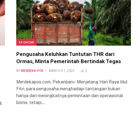
EKONOMI
Pengusaha Keluhkan Tuntutan THR dari
Ormas, Minta Pemerintah Bertindak Tegas
BY
MERDEKA-POS
MARCH 21, 2025
0
Merdekapos.com, Pekanbaru -Menjelang Hari Raya Idul
Fitri, para pengusaha menghadapi tantangan bukan
hanya dari meningkatnya permintaan dan operasional
bisnis, tetapi…
g