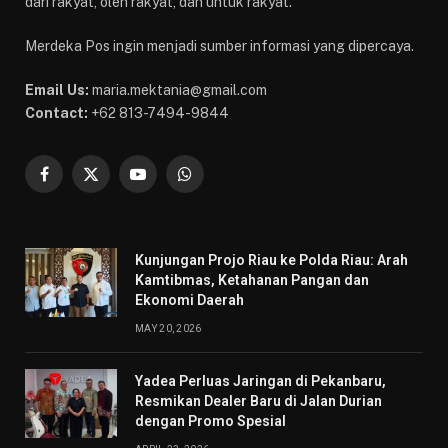
dari rakyat, oleh rakyat, dan untuk rakyat.
Merdeka Pos ingin menjadi sumber informasi yang dipercaya.
Email Us:
maria.mektania@gmail.com
Contact:
+62 813-7494-9844
Facebook
X
YouTube
WhatsApp
(Twitter)
Kunjungan Projo Riau ke Polda Riau: Arah
Kamtibmas, Ketahanan Pangan dan
Ekonomi Daerah
MAY 20, 2026
Yadea Perluas Jaringan di Pekanbaru,
Resmikan Dealer Baru di Jalan Durian
dengan Promo Spesial