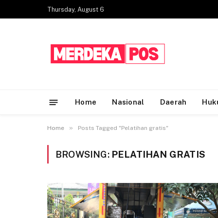
Thursday, August 6
Home
Nasional
Daerah
Huk
»
Home
Posts Tagged "Pelatihan gratis"
BROWSING:
PELATIHAN GRATIS