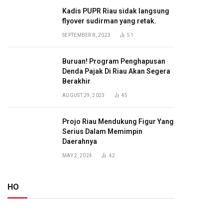
Kadis PUPR Riau sidak langsung
flyover sudirman yang retak.
SEPTEMBER 8, 2023
51
Buruan! Program Penghapusan
Denda Pajak Di Riau Akan Segera
Berakhir
AUGUST 29, 2023
45
Projo Riau Mendukung Figur Yang
Serius Dalam Memimpin
Daerahnya
MAY 2, 2024
42
HO