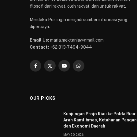
filosofi dari rakyat, oleh rakyat, dan untuk rakyat.
Merdeka Pos ingin menjadi sumber informasi yang
dipercaya.
Email Us:
maria.mektania@gmail.com
Contact:
+62 813-7494-9844
Facebook
X
YouTube
WhatsApp
(Twitter)
OUR PICKS
Kunjungan Projo Riau ke Polda Riau:
Arah Kamtibmas, Ketahanan Pangan
dan Ekonomi Daerah
MAY 20, 2026