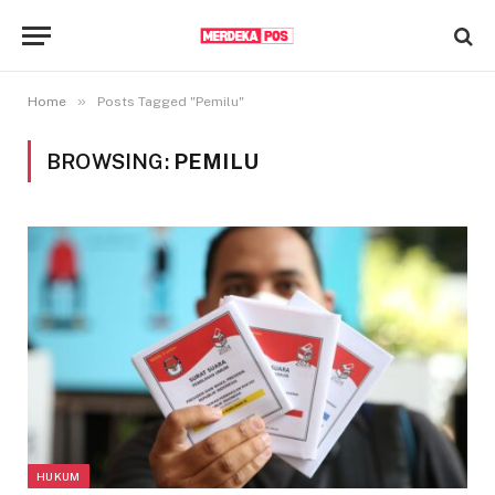
»
Home
Posts Tagged "Pemilu"
BROWSING:
PEMILU
HUKUM