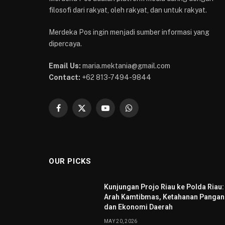
filosofi dari rakyat, oleh rakyat, dan untuk rakyat.
Merdeka Pos ingin menjadi sumber informasi yang
dipercaya.
Email Us:
maria.mektania@gmail.com
Contact:
+62 813-7494-9844
Facebook
X
YouTube
WhatsApp
(Twitter)
OUR PICKS
Kunjungan Projo Riau ke Polda Riau:
Arah Kamtibmas, Ketahanan Pangan
dan Ekonomi Daerah
MAY 20, 2026