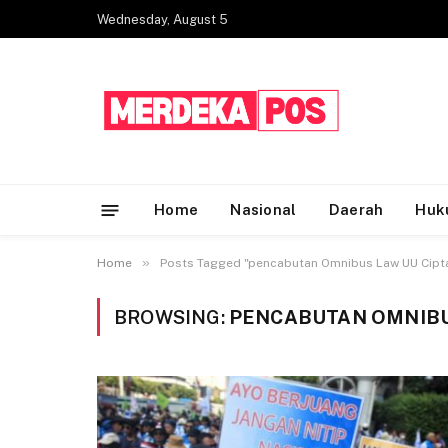
Wednesday, August 5
Home
Nasional
Daerah
Huk
»
Home
Posts Tagged "pencabutan Omnibus Law UU Cipta
BROWSING:
PENCABUTAN OMNIBUS