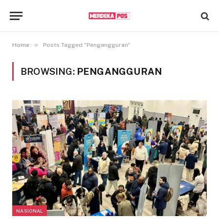
»
Home
Posts Tagged "Pengangguran"
BROWSING:
PENGANGGURAN
NASIONAL