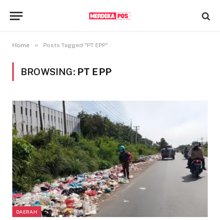
»
Home
Posts Tagged "PT EPP"
BROWSING:
PT EPP
DAERAH