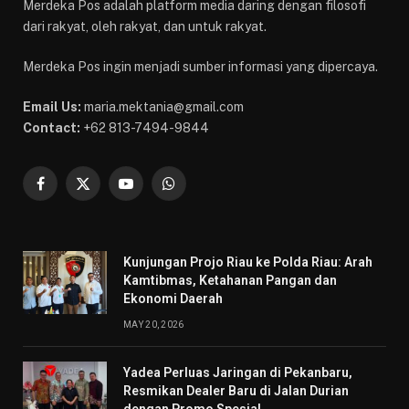
Merdeka Pos adalah platform media daring dengan filosofi
dari rakyat, oleh rakyat, dan untuk rakyat.
Merdeka Pos ingin menjadi sumber informasi yang dipercaya.
Email Us:
maria.mektania@gmail.com
Contact:
+62 813-7494-9844
Facebook
X
YouTube
WhatsApp
(Twitter)
Kunjungan Projo Riau ke Polda Riau: Arah
Kamtibmas, Ketahanan Pangan dan
Ekonomi Daerah
MAY 20, 2026
Yadea Perluas Jaringan di Pekanbaru,
Resmikan Dealer Baru di Jalan Durian
dengan Promo Spesial