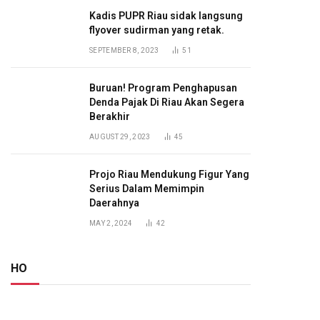
Kadis PUPR Riau sidak langsung
flyover sudirman yang retak.
SEPTEMBER 8, 2023
51
Buruan! Program Penghapusan
Denda Pajak Di Riau Akan Segera
Berakhir
AUGUST 29, 2023
45
Projo Riau Mendukung Figur Yang
Serius Dalam Memimpin
Daerahnya
MAY 2, 2024
42
HO