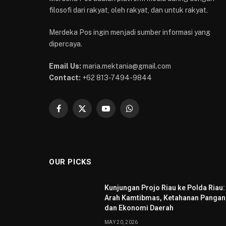
filosofi dari rakyat, oleh rakyat, dan untuk rakyat.
Merdeka Pos ingin menjadi sumber informasi yang
dipercaya.
Email Us:
maria.mektania@gmail.com
Contact:
+62 813-7494-9844
Facebook
X
YouTube
WhatsApp
(Twitter)
OUR PICKS
Kunjungan Projo Riau ke Polda Riau:
Arah Kamtibmas, Ketahanan Pangan
dan Ekonomi Daerah
MAY 20, 2026