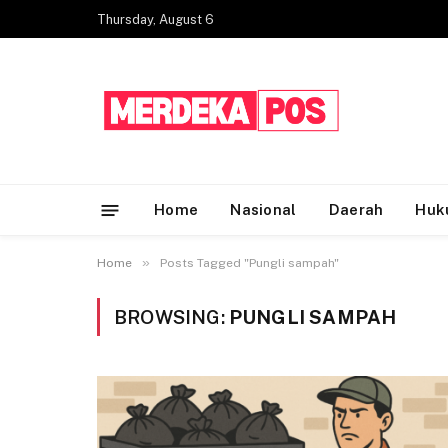
Thursday, August 6
Home
Nasional
Daerah
Huk
»
Home
Posts Tagged "Pungli sampah"
BROWSING:
PUNGLI SAMPAH