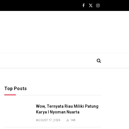
Facebook
X
Instagram
(Twitter)
Top Posts
Wow, Ternyata Riau Miliki Patung
Karya I Nyoman Nuarta
AUGUST 17, 2024
148