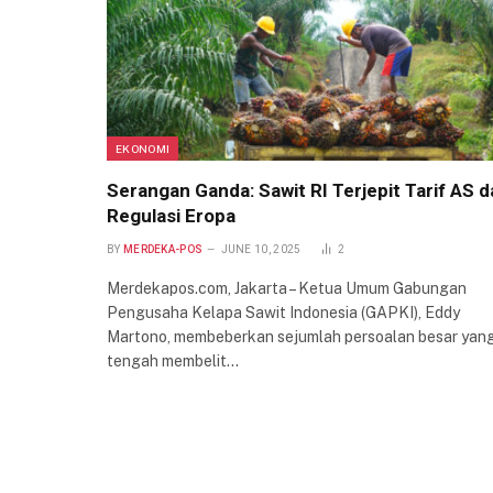
EKONOMI
Serangan Ganda: Sawit RI Terjepit Tarif AS 
Regulasi Eropa
BY
MERDEKA-POS
JUNE 10, 2025
2
Merdekapos.com, Jakarta – Ketua Umum Gabungan
Pengusaha Kelapa Sawit Indonesia (GAPKI), Eddy
Martono, membeberkan sejumlah persoalan besar yan
tengah membelit…