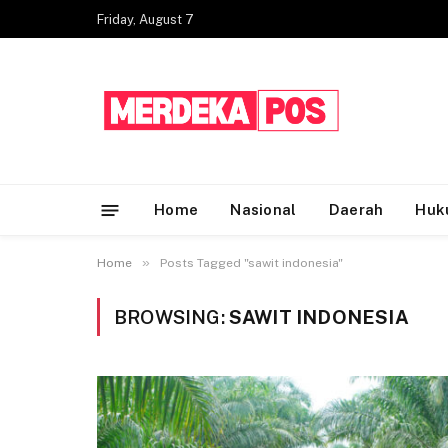
Friday, August 7
Home
Nasional
Daerah
Huk
»
Home
Posts Tagged "sawit indonesia"
BROWSING:
SAWIT INDONESIA