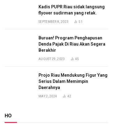
Kadis PUPR Riau sidak langsung
flyover sudirman yang retak.
SEPTEMBER 8, 2023
51
Buruan! Program Penghapusan
Denda Pajak Di Riau Akan Segera
Berakhir
AUGUST 29, 2023
45
Projo Riau Mendukung Figur Yang
Serius Dalam Memimpin
Daerahnya
MAY 2, 2024
42
HO