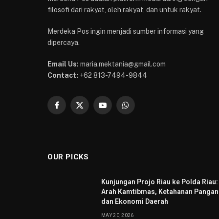
filosofi dari rakyat, oleh rakyat, dan untuk rakyat.
Merdeka Pos ingin menjadi sumber informasi yang
dipercaya.
Email Us:
maria.mektania@gmail.com
Contact:
+62 813-7494-9844
Facebook
X
YouTube
WhatsApp
(Twitter)
OUR PICKS
Kunjungan Projo Riau ke Polda Riau:
Arah Kamtibmas, Ketahanan Pangan
dan Ekonomi Daerah
MAY 20, 2026