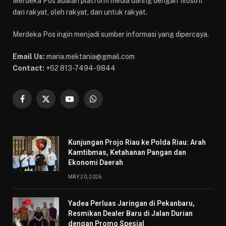
Merdeka Pos adalah platform media daring dengan filosofi
dari rakyat, oleh rakyat, dan untuk rakyat.
Merdeka Pos ingin menjadi sumber informasi yang dipercaya.
Email Us:
maria.mektania@gmail.com
Contact:
+62 813-7494-9844
Facebook
X
YouTube
WhatsApp
(Twitter)
Kunjungan Projo Riau ke Polda Riau: Arah
Kamtibmas, Ketahanan Pangan dan
Ekonomi Daerah
MAY 20, 2026
Yadea Perluas Jaringan di Pekanbaru,
Resmikan Dealer Baru di Jalan Durian
dengan Promo Spesial