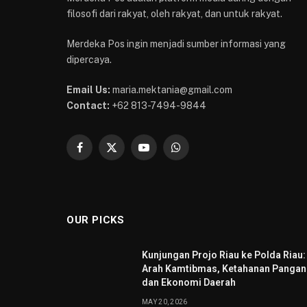
filosofi dari rakyat, oleh rakyat, dan untuk rakyat.
Merdeka Pos ingin menjadi sumber informasi yang
dipercaya.
Email Us:
maria.mektania@gmail.com
Contact:
+62 813-7494-9844
Facebook
X
YouTube
WhatsApp
(Twitter)
OUR PICKS
Kunjungan Projo Riau ke Polda Riau:
Arah Kamtibmas, Ketahanan Pangan
dan Ekonomi Daerah
MAY 20, 2026