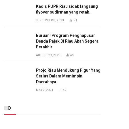
Kadis PUPR Riau sidak langsung
flyover sudirman yang retak.
SEPTEMBER 8, 2023
51
Buruan! Program Penghapusan
Denda Pajak Di Riau Akan Segera
Berakhir
AUGUST 29, 2023
45
Projo Riau Mendukung Figur Yang
Serius Dalam Memimpin
Daerahnya
MAY 2, 2024
42
HO