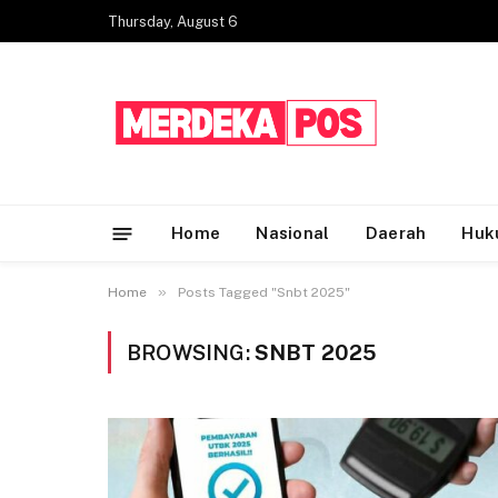
Thursday, August 6
Home
Nasional
Daerah
Huk
»
Home
Posts Tagged "Snbt 2025"
BROWSING:
SNBT 2025