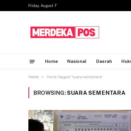
Friday, August 7
Home
Nasional
Daerah
Huk
»
Home
Posts Tagged "suara sementara"
BROWSING:
SUARA SEMENTARA