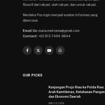
filosofi dari rakyat, oleh rakyat, dan untuk rakyat.
Merdeka Pos ingin menjadi sumber informasi yang
dipercaya.
Email Us:
maria.mektania@gmail.com
Contact:
+62 813-7494-9844
Facebook
X
YouTube
WhatsApp
(Twitter)
OUR PICKS
Kunjungan Projo Riau ke Polda Riau:
Arah Kamtibmas, Ketahanan Pangan
dan Ekonomi Daerah
MAY 20, 2026