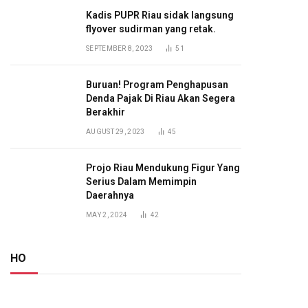
Kadis PUPR Riau sidak langsung
flyover sudirman yang retak.
SEPTEMBER 8, 2023
51
Buruan! Program Penghapusan
Denda Pajak Di Riau Akan Segera
Berakhir
AUGUST 29, 2023
45
Projo Riau Mendukung Figur Yang
Serius Dalam Memimpin
Daerahnya
MAY 2, 2024
42
HO