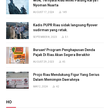
Wow, Ternyata Riau Miliki Patung Karya I
Nyoman Nuarta
AUGUST 17, 2024
149
Kadis PUPR Riau sidak langsung flyover
sudirman yang retak.
SEPTEMBER 8, 2023
51
Buruan! Program Penghapusan Denda
Pajak Di Riau Akan Segera Berakhir
AUGUST 29, 2023
45
Projo Riau Mendukung Figur Yang Serius
Dalam Memimpin Daerahnya
MAY 2, 2024
42
HO