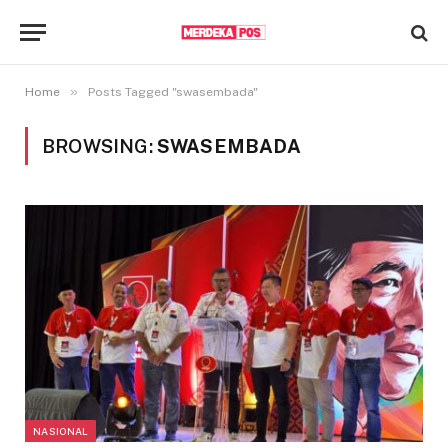
»
Home
Posts Tagged "swasembada"
BROWSING:
SWASEMBADA
NASIONAL