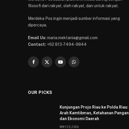
filosofi dari rakyat, oleh rakyat, dan untuk rakyat.
Merdeka Pos ingin menjadi sumber informasi yang
dipercaya.
Email Us:
maria.mektania@gmail.com
Contact:
+62 813-7494-9844
Facebook
X
YouTube
WhatsApp
(Twitter)
OUR PICKS
Kunjungan Projo Riau ke Polda Riau:
Arah Kamtibmas, Ketahanan Pangan
dan Ekonomi Daerah
MAY 20, 2026