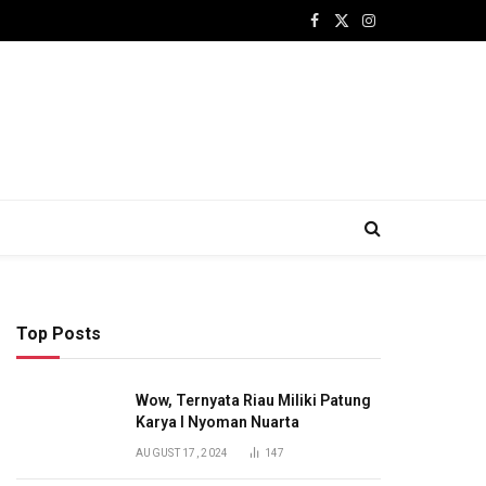
Facebook
X
Instagram
(Twitter)
Top Posts
Wow, Ternyata Riau Miliki Patung
Karya I Nyoman Nuarta
AUGUST 17, 2024
147