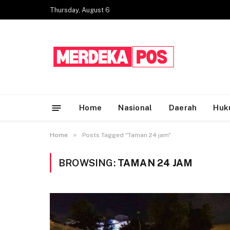
Thursday, August 6
Home
Nasional
Daerah
Huk
»
Home
Posts Tagged "Taman 24 jam"
BROWSING:
TAMAN 24 JAM