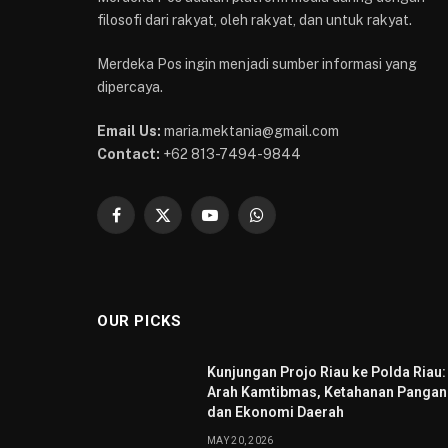
filosofi dari rakyat, oleh rakyat, dan untuk rakyat.
Merdeka Pos ingin menjadi sumber informasi yang
dipercaya.
Email Us:
maria.mektania@gmail.com
Contact:
+62 813-7494-9844
Facebook
X
YouTube
WhatsApp
(Twitter)
OUR PICKS
Kunjungan Projo Riau ke Polda Riau:
Arah Kamtibmas, Ketahanan Pangan
dan Ekonomi Daerah
MAY 20, 2026