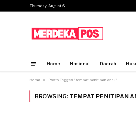
Thursday, August 6
Home
Nasional
Daerah
Huk
»
Home
Posts Tagged "tempat penitipan anak"
BROWSING:
TEMPAT PENITIPAN 