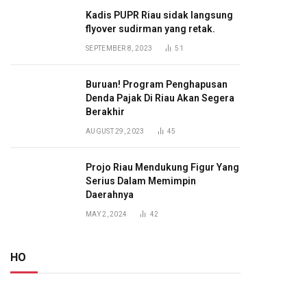
Kadis PUPR Riau sidak langsung
flyover sudirman yang retak.
SEPTEMBER 8, 2023
51
Buruan! Program Penghapusan
Denda Pajak Di Riau Akan Segera
Berakhir
AUGUST 29, 2023
45
Projo Riau Mendukung Figur Yang
Serius Dalam Memimpin
Daerahnya
MAY 2, 2024
42
HO