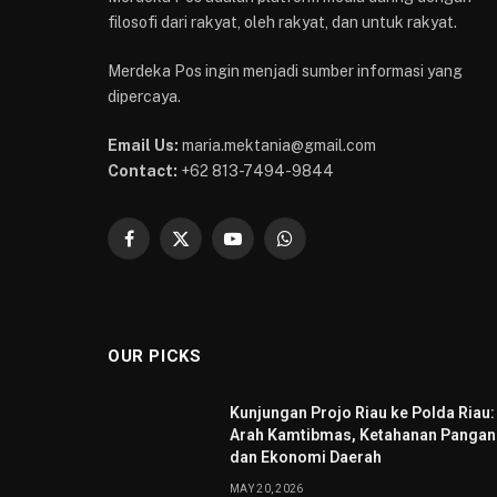
filosofi dari rakyat, oleh rakyat, dan untuk rakyat.
Merdeka Pos ingin menjadi sumber informasi yang
dipercaya.
Email Us:
maria.mektania@gmail.com
Contact:
+62 813-7494-9844
Facebook
X
YouTube
WhatsApp
(Twitter)
OUR PICKS
Kunjungan Projo Riau ke Polda Riau:
Arah Kamtibmas, Ketahanan Pangan
dan Ekonomi Daerah
MAY 20, 2026