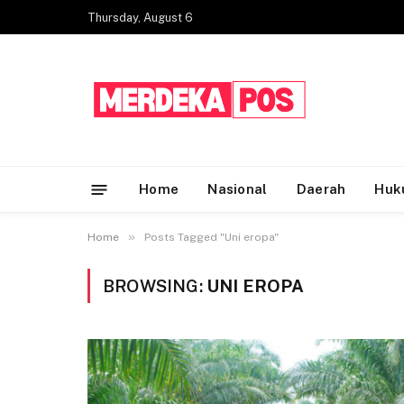
Thursday, August 6
Home
Nasional
Daerah
Huk
»
Home
Posts Tagged "Uni eropa"
BROWSING:
UNI EROPA