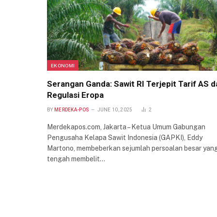
EKONOMI
Serangan Ganda: Sawit RI Terjepit Tarif AS 
Regulasi Eropa
BY
MERDEKA-POS
JUNE 10, 2025
2
Merdekapos.com, Jakarta – Ketua Umum Gabungan
Pengusaha Kelapa Sawit Indonesia (GAPKI), Eddy
Martono, membeberkan sejumlah persoalan besar yan
tengah membelit…