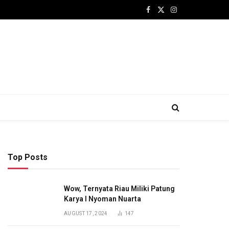
Facebook
X
Instagram
(Twitter)
Top Posts
Wow, Ternyata Riau Miliki Patung
Karya I Nyoman Nuarta
AUGUST 17, 2024
147