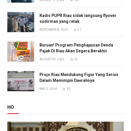
AUGUST 17, 2024
147
Kadis PUPR Riau sidak langsung flyover
sudirman yang retak.
SEPTEMBER 8, 2023
51
Buruan! Program Penghapusan Denda
Pajak Di Riau Akan Segera Berakhir
AUGUST 29, 2023
45
Projo Riau Mendukung Figur Yang Serius
Dalam Memimpin Daerahnya
MAY 2, 2024
42
HO