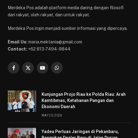
Merdeka Pos adalah platform media daring dengan filosofi
dari rakyat, oleh rakyat, dan untuk rakyat.
Merdeka Pos ingin menjadi sumber informasi yang dipercaya.
Email Us:
maria.mektania@gmail.com
Contact:
+62 813-7494-9844
Facebook
X
YouTube
WhatsApp
(Twitter)
Kunjungan Projo Riau ke Polda Riau: Arah
Kamtibmas, Ketahanan Pangan dan
Ekonomi Daerah
MAY 20, 2026
Yadea Perluas Jaringan di Pekanbaru,
Resmikan Dealer Baru di Jalan Durian