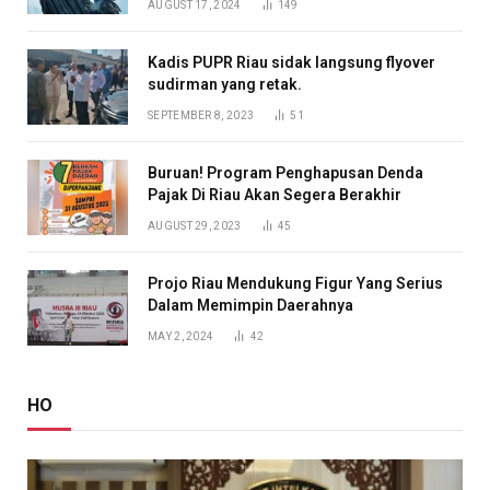
AUGUST 17, 2024
149
Kadis PUPR Riau sidak langsung flyover
sudirman yang retak.
SEPTEMBER 8, 2023
51
Buruan! Program Penghapusan Denda
Pajak Di Riau Akan Segera Berakhir
AUGUST 29, 2023
45
Projo Riau Mendukung Figur Yang Serius
Dalam Memimpin Daerahnya
MAY 2, 2024
42
HO