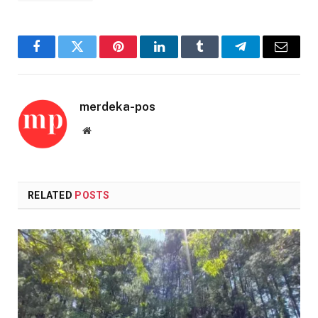
Facebook
Twitter
Pinterest
LinkedIn
Tumblr
Telegram
Email
merdeka-pos
Website
RELATED
POSTS