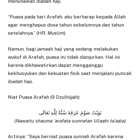
menunaikan ibadah haji.
“Puasa pada hari Arafah, aku berharap kepada Allah
agar menghapus dosa tahun sebelumnya dan tahun
setelahnya.” (HR. Muslim)
Namun, bagi jamaah haji yang sedang melakukan
wukuf di Arafah, puasa ini tidak dianjurkan. Hal ini
karena dikhawatirkan dapat mengganggu
kekhusyukan dan kekuatan fisik saat menjalani puncak
ibadah haji.
Niat Puasa Arafah (9 Dzulhijjah):
نَوَيْتُ صَوْمَ عَرَفَةَ سُنَّةً لِلَّهِ تَعَالَى
(Nawaitu shauma ‘arafata sunnatan lillaahi ta’aala)
Artinya: “Saya berniat puasa sunnah Arafah karena