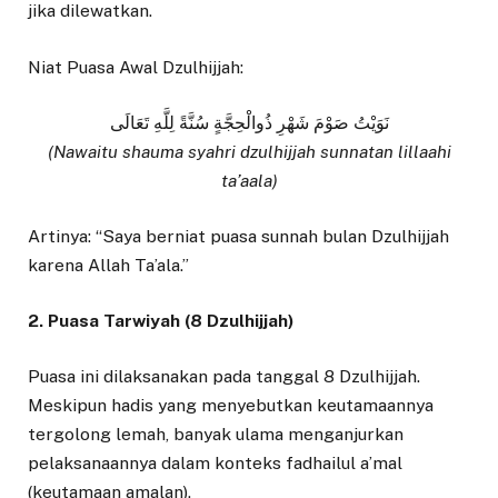
jika dilewatkan.
Niat Puasa Awal Dzulhijjah:
نَوَيْتُ صَوْمَ شَهْرِ ذُوالْحِجَّةٍ سُنَّةً لِلَّهِ تَعَالَى
(Nawaitu shauma syahri dzulhijjah sunnatan lillaahi
ta’aala)
Artinya: “Saya berniat puasa sunnah bulan Dzulhijjah
karena Allah Ta’ala.”
2. Puasa Tarwiyah (8 Dzulhijjah)
Puasa ini dilaksanakan pada tanggal 8 Dzulhijjah.
Meskipun hadis yang menyebutkan keutamaannya
tergolong lemah, banyak ulama menganjurkan
pelaksanaannya dalam konteks fadhailul a’mal
(keutamaan amalan).