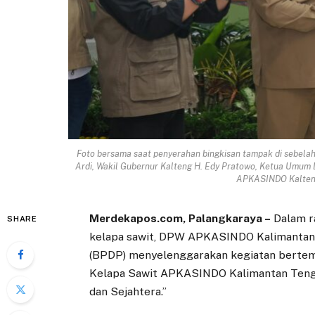
Foto bersama saat penyerahan bingkisan tampak di sebela
Ardi, Wakil Gubernur Kalteng H. Edy Pratowo, Ketua Umu
APKASINDO Kalteng 
Merdekapos.com, Palangkaraya –
Dalam r
SHARE
kelapa sawit, DPW APKASINDO Kalimantan
(BPDP) menyelenggarakan kegiatan bertem
Kelapa Sawit APKASINDO Kalimantan Tenga
dan Sejahtera.”