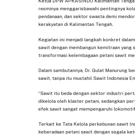
Ketua DPW APKASINDO Kalimantan Tengah, Ir
resminya menggarisbawahi pentingnya kola
pendanaan, dan sektor swasta demi mendoro
kerakyatan di Kalimantan Tengah.
Kegiatan ini menjadi langkah konkret dala
sawit dengan membangun kemitraan yang set
transformasi kelembagaan petani sawit menu
Dalam sambutannya, Dr. Gulat Manurung ber
sawit, tanpa itu mustahil Sawit Indonesia 
“Sawit itu beda dengan sektor industri pert
dikelola oleh klaster petani, sedangkan pe
efek sawit sangat mempengaruhi lokomotif 
Terkait ke Tata Kelola perkebunan sawit I
keberadaan petani sawit dengan segala ket