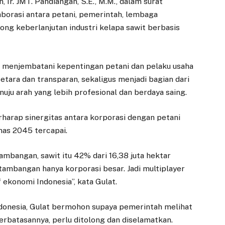
. JMT. Pandiangan, S.E., M.M., dalam surat
borasi antara petani, pemerintah, lembaga
ng keberlanjutan industri kelapa sawit berbasis
m menjembatani kepentingan petani dan pelaku usaha
ara dan transparan, sekaligus menjadi bagian dari
ju arah yang lebih profesional dan berdaya saing.
harap sinergitas antara korporasi dengan petani
Emas 2045 tercapai.
ambangan, sawit itu 42% dari 16,38 juta hektar
rtambangan hanya korporasi besar. Jadi multiplayer
ekonomi Indonesia”, kata Gulat.
ndonesia, Gulat bermohon supaya pemerintah melihat
erbatasannya, perlu ditolong dan diselamatkan.