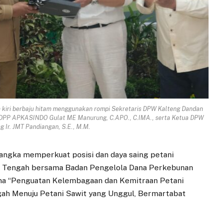
h kiri berbaju hitam menggunakan rompi Sekretaris DPW Kalteng Dandan
m DPP APKASINDO Gulat ME Manurung, C.APO., C.IMA., serta Ketua DPW
Ir. JMT Pandiangan, S.E., M.M.
angka memperkuat posisi dan daya saing petani
 Tengah bersama Badan Pengelola Dana Perkebunan
a “Penguatan Kelembagaan dan Kemitraan Petani
h Menuju Petani Sawit yang Unggul, Bermartabat