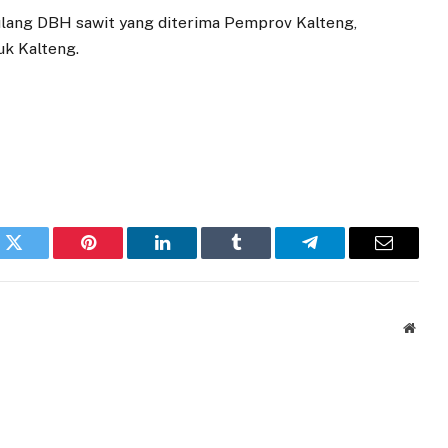
lang DBH sawit yang diterima Pemprov Kalteng,
uk Kalteng.
k
Twitter
Pinterest
LinkedIn
Tumblr
Telegram
Email
Websi