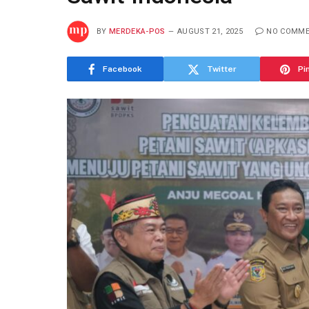
BY
MERDEKA-POS
AUGUST 21, 2025
NO COMM
Facebook
Twitter
Pi