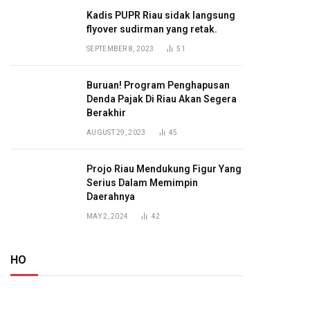
Kadis PUPR Riau sidak langsung
flyover sudirman yang retak.
SEPTEMBER 8, 2023
51
Buruan! Program Penghapusan
Denda Pajak Di Riau Akan Segera
Berakhir
AUGUST 29, 2023
45
Projo Riau Mendukung Figur Yang
Serius Dalam Memimpin
Daerahnya
MAY 2, 2024
42
HO