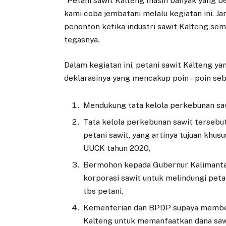
“Petani sawit Kalteng masih banyak yang b
kami coba jembatani melalu kegiatan ini. Ja
penonton ketika industri sawit Kalteng s
tegasnya.
Dalam kegiatan ini, petani sawit Kalteng y
deklarasinya yang mencakup poin – poin seba
Mendukung tata kelola perkebunan saw
Tata kelola perkebunan sawit tersebu
petani sawit, yang artinya tujuan khu
UUCK tahun 2020,
Bermohon kepada Gubernur Kalimant
korporasi sawit untuk melindungi peta
tbs petani,
Kementerian dan BPDP supaya memberi
Kalteng untuk memanfaatkan dana saw