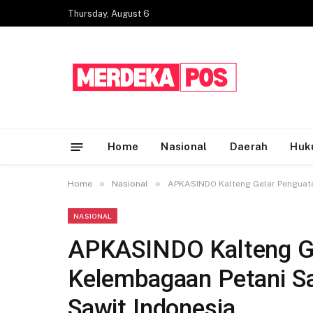
Thursday, August 6
Home
Nasional
Daerah
Huk
»
»
Home
Nasional
APKASINDO Kalteng Gelar Penguata
NASIONAL
APKASINDO Kalteng G
Kelembagaan Petani Sa
Sawit Indonesia