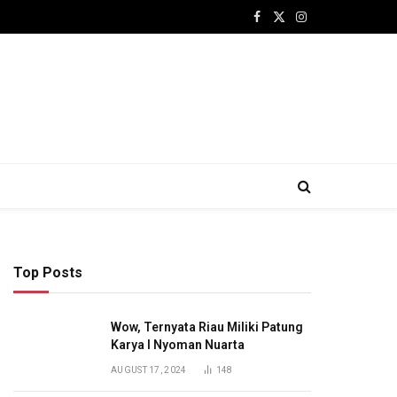
Facebook
X
Instagram
(Twitter)
Top Posts
Wow, Ternyata Riau Miliki Patung
Karya I Nyoman Nuarta
AUGUST 17, 2024
148