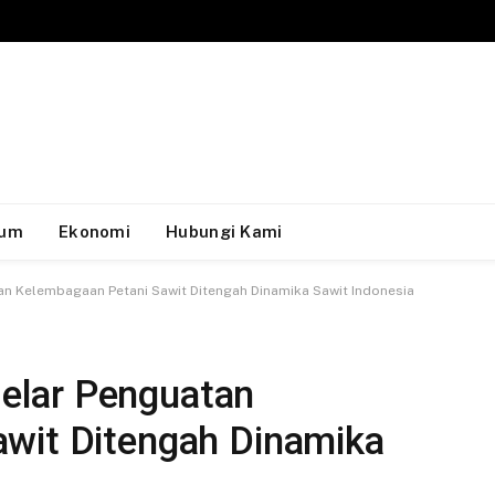
um
Ekonomi
Hubungi Kami
n Kelembagaan Petani Sawit Ditengah Dinamika Sawit Indonesia
elar Penguatan
wit Ditengah Dinamika