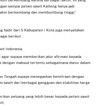
elum berkembang karena berbagai faktor, ini yang
ngan sampai petani sawit Kalteng hanya jadi
emakin berkembang dan membumbung tinggi,”
ang hadir dari 5 Kabupaten / Kota juga menyatakan
gai berikut :
it Indonesia,
t agar supaya memberikan jalur afirmasi kepada
sus dengan maksud tertentu sebagaimana diatur dalam
an Tengah supaya menegaskan kemitraan dengan
ni sawit dari berbagai gangguan dan stabilitas harga
kan peluang yang lebih besar kepada petani sawit
it;