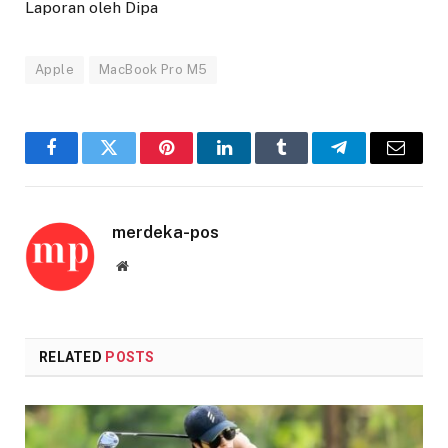
Laporan oleh Dipa
Apple
MacBook Pro M5
Facebook
Twitter
Pinterest
LinkedIn
Tumblr
Telegram
Email
merdeka-pos
Website
RELATED
POSTS