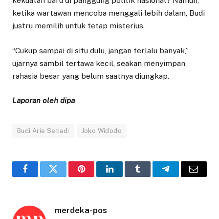
kekuatan baru di panggung politik nasional? Namun,
ketika wartawan mencoba menggali lebih dalam, Budi
justru memilih untuk tetap misterius.
“Cukup sampai di situ dulu, jangan terlalu banyak,”
ujarnya sambil tertawa kecil, seakan menyimpan
rahasia besar yang belum saatnya diungkap.
Laporan oleh dipa
Budi Arie Setiadi
Joko Widodo
Facebook
Twitter
Pinterest
LinkedIn
Tumblr
Telegram
Email
merdeka-pos