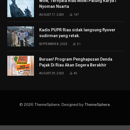
Wow, Ternyata Riau Miliki Patung Karya I
Nyoman Nuarta
AUGUST 17, 2024
147
Kadis PUPR Riau sidak langsung flyover
sudirman yang retak.
SEPTEMBER 8, 2023
51
Buruan! Program Penghapusan Denda
Pajak Di Riau Akan Segera Berakhir
AUGUST 29, 2023
45
© 2026 ThemeSphere. Designed by
ThemeSphere
.