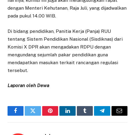
harinya, komisi ini juga akan melangsungkan rapat
dengan Menteri Kehutanan, Raja Juli, yang dijadwalkan
pada pukul 14.00 WIB.
Di bidang pendidikan, Panitia Kerja (Panja) RUU
tentang Sistem Pendidikan Nasional (Sisdiknas) dari
Komisi X DPR akan mengadakan RDPU dengan
mengundang sejumlah pakar pendidikan guna
mendapatkan masukan terkait rancangan regulasi
tersebut.
Laporan oleh Dewa
Facebook
Twitter
Pinterest
LinkedIn
Tumblr
Telegram
Email