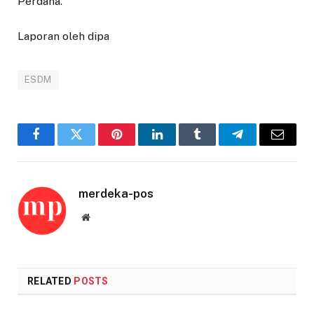
Perdana.
Laporan oleh dipa
ESDM
Facebook
Twitter
Pinterest
LinkedIn
Tumblr
Telegram
Email
merdeka-pos
Website
RELATED
POSTS