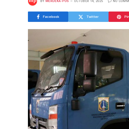
BY
MERDEKA-POS
OCTOBER 14, 2025
NO COMM
Facebook
Twitter
Pi