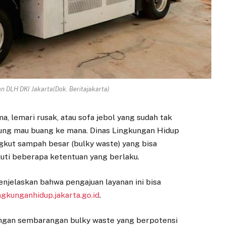
an DLH DKI Jakarta(Dok. Beritajakarta)
a, lemari rusak, atau sofa jebol yang sudah tak
ngung mau buang ke mana. Dinas Lingkungan Hidup
gkut sampah besar (bulky waste) yang bisa
kuti beberapa ketentuan yang berlaku.
njelaskan bahwa pengajuan layanan ini bisa
ngkunganhidup.jakarta.go.id
.
ngan sembarangan bulky waste yang berpotensi