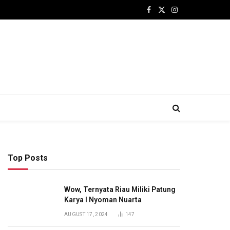
Facebook
X
Instagram
(Twitter)
Top Posts
Wow, Ternyata Riau Miliki Patung
Karya I Nyoman Nuarta
AUGUST 17, 2024
147