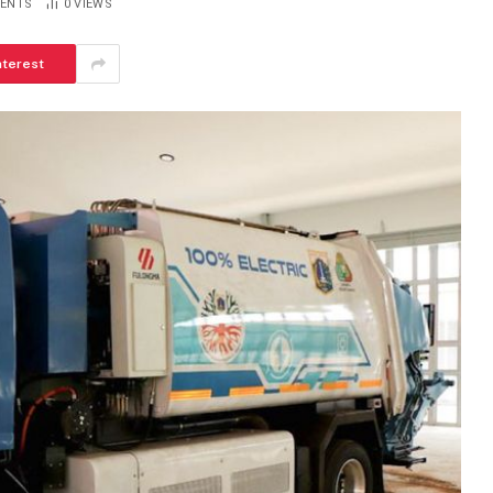
ENTS
0
VIEWS
nterest