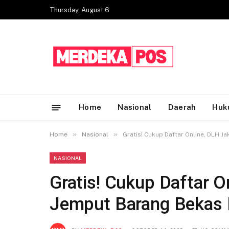
Thursday, August 6
Home
Nasional
Daerah
Huk
»
»
Home
Nasional
Gratis! Cukup Daftar Online, DLH J
NASIONAL
Gratis! Cukup Daftar O
Jemput Barang Bekas 