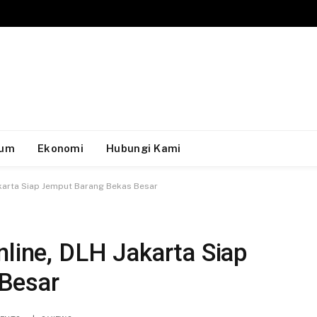
um
Ekonomi
Hubungi Kami
akarta Siap Jemput Barang Bekas Besar
nline, DLH Jakarta Siap
Besar