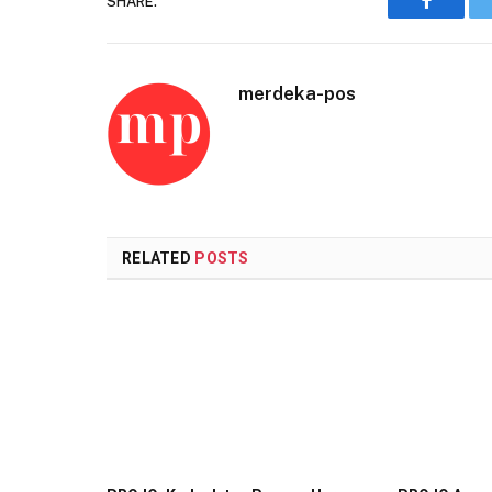
SHARE.
Faceboo
merdeka-pos
RELATED
POSTS