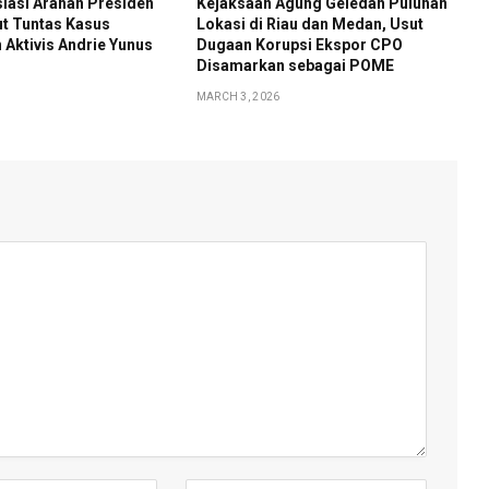
iasi Arahan Presiden
Kejaksaan Agung Geledah Puluhan
t Tuntas Kasus
Lokasi di Riau dan Medan, Usut
Aktivis Andrie Yunus
Dugaan Korupsi Ekspor CPO
Disamarkan sebagai POME
MARCH 3, 2026