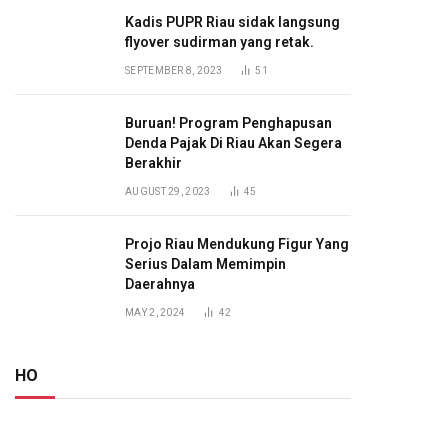
Kadis PUPR Riau sidak langsung
flyover sudirman yang retak.
SEPTEMBER 8, 2023
51
Buruan! Program Penghapusan
Denda Pajak Di Riau Akan Segera
Berakhir
AUGUST 29, 2023
45
Projo Riau Mendukung Figur Yang
Serius Dalam Memimpin
Daerahnya
MAY 2, 2024
42
HO