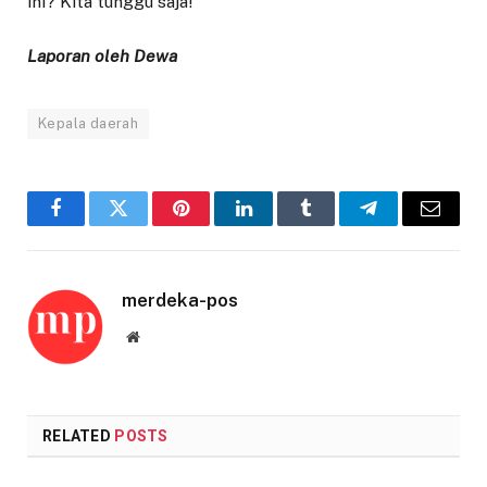
ini? Kita tunggu saja!
Laporan oleh Dewa
Kepala daerah
Facebook
Twitter
Pinterest
LinkedIn
Tumblr
Telegram
Email
merdeka-pos
Website
RELATED
POSTS