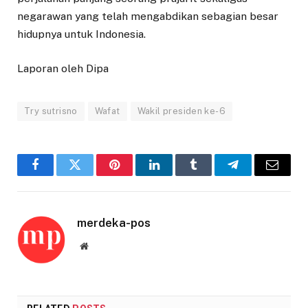
negarawan yang telah mengabdikan sebagian besar
hidupnya untuk Indonesia.
Laporan oleh Dipa
Try sutrisno
Wafat
Wakil presiden ke-6
Facebook
Twitter
Pinterest
LinkedIn
Tumblr
Telegram
Email
merdeka-pos
Website