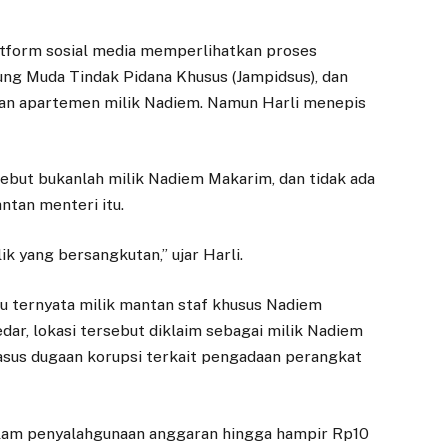
atform sosial media memperlihatkan proses
ung Muda Tindak Pidana Khusus (Jampidsus), dan
kan apartemen milik Nadiem. Namun Harli menepis
ebut bukanlah milik Nadiem Makarim, dan tidak ada
tan menteri itu.
k yang bersangkutan,” ujar Harli.
tu ternyata milik mantan staf khusus Nadiem
dar, lokasi tersebut diklaim sebagai milik Nadiem
asus dugaan korupsi terkait pengadaan perangkat
dalam penyalahgunaan anggaran hingga hampir Rp10