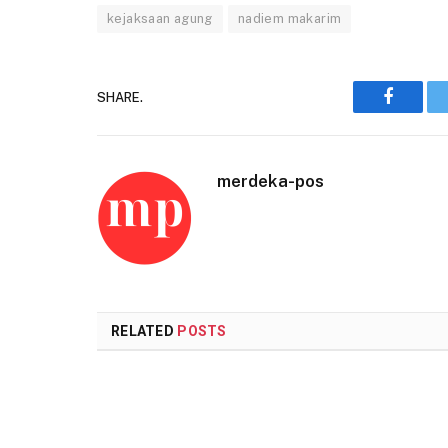
kejaksaan agung
nadiem makarim
SHARE.
Faceboo
merdeka-pos
RELATED
POSTS