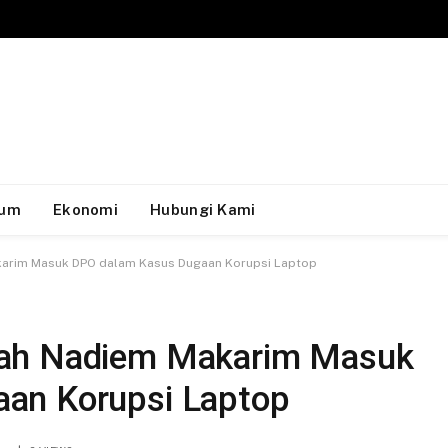
um
Ekonomi
Hubungi Kami
arim Masuk DPO dalam Kasus Dugaan Korupsi Laptop
tah Nadiem Makarim Masuk
an Korupsi Laptop