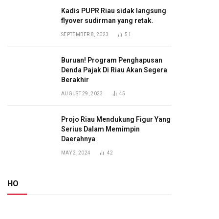
Kadis PUPR Riau sidak langsung
flyover sudirman yang retak.
SEPTEMBER 8, 2023
51
Buruan! Program Penghapusan
Denda Pajak Di Riau Akan Segera
Berakhir
AUGUST 29, 2023
45
Projo Riau Mendukung Figur Yang
Serius Dalam Memimpin
Daerahnya
MAY 2, 2024
42
HO