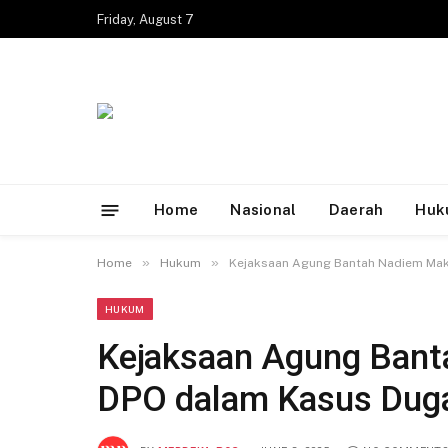
Friday, August 7
Home
Nasional
Daerah
Huk
»
»
Home
Hukum
Kejaksaan Agung Bantah Nadiem Mak
HUKUM
Kejaksaan Agung Ban
DPO dalam Kasus Duga