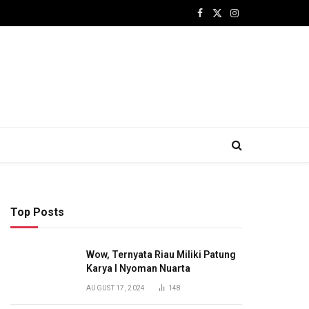
Facebook
X
Instagram
(Twitter)
Top Posts
Wow, Ternyata Riau Miliki Patung
Karya I Nyoman Nuarta
AUGUST 17, 2024
148