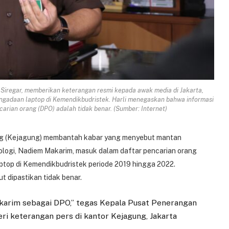
Siregar, memberikan keterangan resmi kepada awak media di Jakarta,
pengadaan laptop di Kemendikbudristek. Harli menegaskan bahwa informasi
rian orang (DPO) adalah tidak benar. (Sumber: Internet)
g (Kejagung) membantah kabar yang menyebut mantan
ologi, Nadiem Makarim, masuk dalam daftar pencarian orang
ptop di Kemendikbudristek periode 2019 hingga 2022.
ut dipastikan tidak benar.
karim sebagai DPO,” tegas Kepala Pusat Penerangan
ri keterangan pers di kantor Kejagung, Jakarta