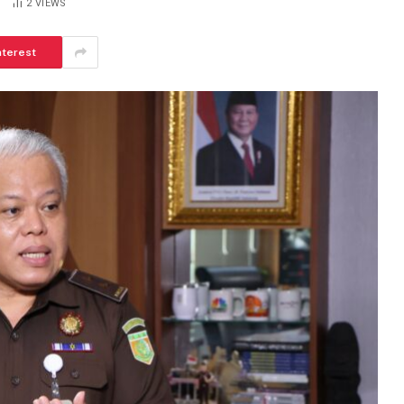
S
2
VIEWS
nterest