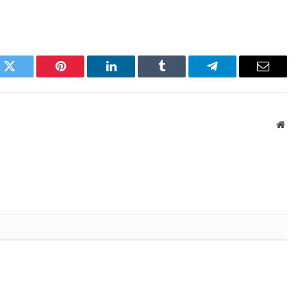
k
Twitter
Pinterest
LinkedIn
Tumblr
Telegram
Email
Websi