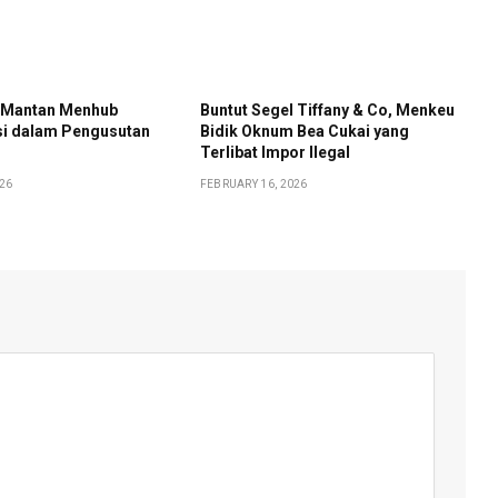
 Mantan Menhub
Buntut Segel Tiffany & Co, Menkeu
si dalam Pengusutan
Bidik Oknum Bea Cukai yang
Terlibat Impor Ilegal
026
FEBRUARY 16, 2026