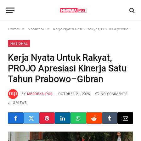
»
»
Home
Nasional
Kerja Nyata Untuk Rakyat, PROJO Apresiasi Kinerja Satu Tahun Prabowo–Gibran
NASIONAL
Kerja Nyata Untuk Rakyat,
PROJO Apresiasi Kinerja Satu
Tahun Prabowo–Gibran
BY
MERDEKA-POS
OCTOBER 21, 2025
NO COMMENTS
3
VIEWS