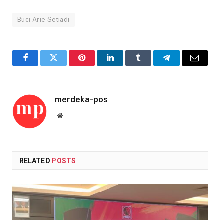
Budi Arie Setiadi
Facebook
Twitter
Pinterest
LinkedIn
Tumblr
Telegram
Email
merdeka-pos
Website
RELATED
POSTS